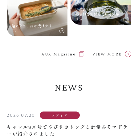
近年の物価高により、食費
の負担を実感している家庭
は少…
始めよう、ぬか漬けライ
フ。
AUX Magazine
VIEW MORE
NEWS
2026.07.20
メディア
キャレル8月号でゆびさきトングと計量みそマドラ
ーが紹介されました