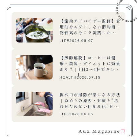
【節約アドバイザー監修】食
用油をムダにしない節約術｜
物価高の今こそ実践したい油
の再利用方法
LIFE
2026.08.07
【医師解説】コーヒーは健
康・美容・ダイエットに効果
あり？｜1日3〜4杯でキレイ
も元気も
HEALTH
2026.07.15
排水口の掃除が楽になる方法
｜ぬめりの原因・対策と"汚
れをためない仕組み化"を専
門家が解説
LIFE
2026.06.05
Aux Magazine