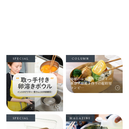
SPECIAL
COLUMN
毎朝のお弁当作りにタイパ
革命！卵焼き作りの超時短
コンビ…
SPECIAL
MAGAZINE