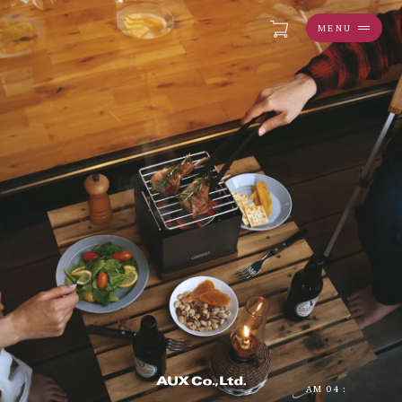
MENU
AM
04
: