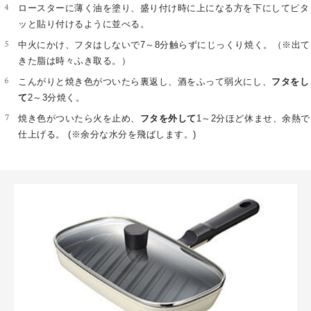
ロースターに薄く油を塗り、盛り付け時に上になる方を下にしてピタ
ッと貼り付けるように並べる。
中火にかけ、フタはしないで7～8分触らずにじっくり焼く。（※出て
きた脂は時々ふき取る。）
こんがりと焼き色がついたら裏返し、酒をふって弱火にし、
フタをし
て
2～3分焼く。
焼き色がついたら火を止め、
フタを外して
1～2分ほど休ませ、余熱で
仕上げる。 (※余分な水分を飛ばします。)