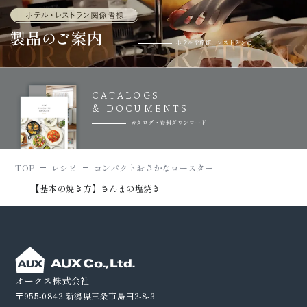
ホテルや旅館、レストランに
CATALOGS
& DOCUMENTS
カタログ・資料ダウンロード
TOP
レシピ
コンパクトおさかなロースター
【基本の焼き方】さんまの塩焼き
オークス株式会社
〒955-0842
新潟県三条市島田2-8-3