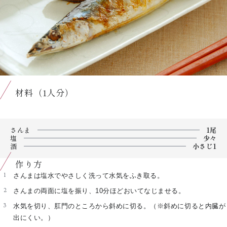
材料（1人分）
さんま
1尾
塩
少々
酒
小さじ1
作り方
さんまは塩水でやさしく洗って水気をふき取る。
さんまの両面に塩を振り、10分ほどおいてなじませる。
水気を切り、肛門のところから斜めに切る。（※斜めに切ると内臓が
出にくい。）