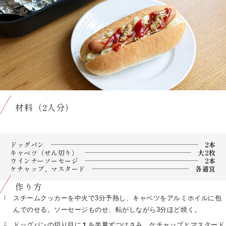
材料（2人分）
ドッグパン
2本
キャベツ（せん切り）
大2枚
ウインナーソーセージ
2本
ケチャップ、マスタード
各適宜
作り方
スチームクッカーを中火で3分予熱し、キャベツをアルミホイルに包
んでのせる。ソーセージものせ、転がしながら3分ほど焼く。
ドッグパンの切り目に
１
を半量ずつはさみ、ケチャップとマスタード