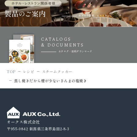
ホテルや旅館、レストランに
CATALOGS
& DOCUMENTS
カタログ・資料ダウンロード
TOP
レシピ
スチームクッカー
蒸し焼きだから煙が少ないさんまの塩焼き
オークス株式会社
〒955-0842
新潟県三条市島田2-8-3