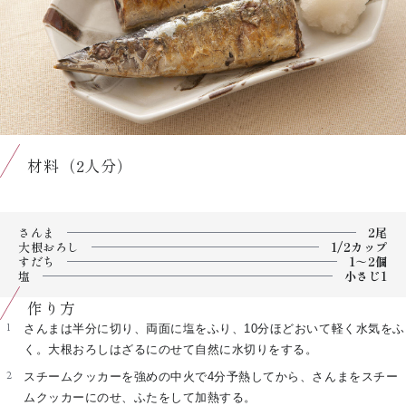
材料（2人分）
さんま
2尾
大根おろし
1/2カップ
すだち
1～2個
塩
小さじ1
作り方
さんまは半分に切り、両面に塩をふり、10分ほどおいて軽く水気をふ
く。大根おろしはざるにのせて自然に水切りをする。
スチームクッカーを強めの中火で4分予熱してから、さんまをスチー
ムクッカーにのせ、ふたをして加熱する。