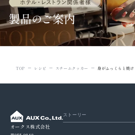
ホ
TOP
レシピ
スチームクッカー
身がふっくらと焼け
ストーリー
オークス株式会社
〒955-0842