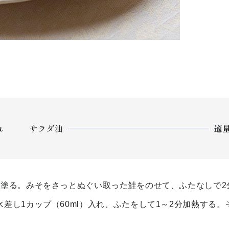
れ
サラダ油
適
く塗る。みそをさっとぬぐい取った鮭をのせて、ふたなしで2
差し1カップ（60ml）入れ、ふたをして1～2分加熱する。