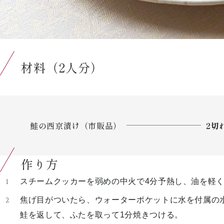
材料（2人分）
鮭の西京漬け（市販品）
2切
作り方
スチームクッカーを弱めの中火で4分予熱し、油を軽
焦げ目がついたら、ウォーターポケットに水を付属の水
鮭を返して、ふたを取って1分焼きつける。