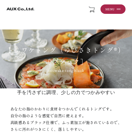
MENU
トリワケトング（ゆびさきトング®）
［ブラック］
toriwake tong black
手を汚さずに調理、少しの力でつかみやすい
あなたの指のかわりに食材をつかんでくれるトングです。
自分の指のような感覚で自然に使えます。
高級感あるブラック仕様で、ふっ素加工が施されているので、
さらに汚れがつきにくく、落としやすい。