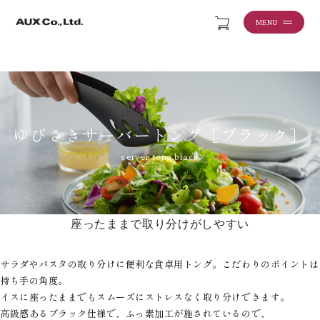
MENU
ゆびさきサーバートング［ブラック］
server tong black
座ったままで取り分けがしやすい
サラダやパスタの取り分けに便利な食卓用トング。こだわりのポイントは
持ち手の角度。
イスに座ったままでもスムーズにストレスなく取り分けできます。
高級感あるブラック仕様で、ふっ素加工が施されているので、