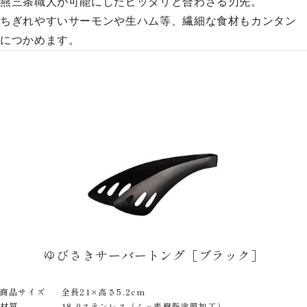
燕三条職人が可能にしたピッタリと合わさる刃先。
ちぎれやすいサーモンや生ハム等、繊細な食材もカンタン
につかめます。
ゆびさきサーバートング［ブラック］
商品サイズ
全長21×高さ5.2cm
材質
18-0ステンレス（ふっ素樹脂塗膜加工）