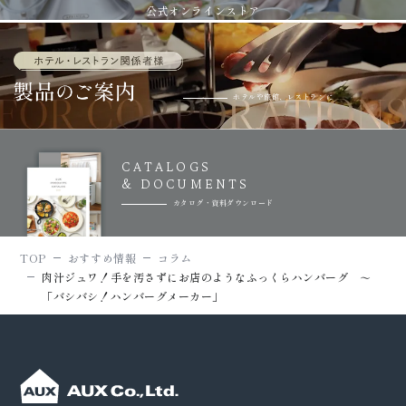
公式オンラインストア
ホテルや旅館、レストランに
CATALOGS
& DOCUMENTS
カタログ・資料ダウンロード
TOP
おすすめ情報
コラム
肉汁ジュワ！手を汚さずにお店のようなふっくらハンバーグ ～
「バシバシ！ハンバーグメーカー」