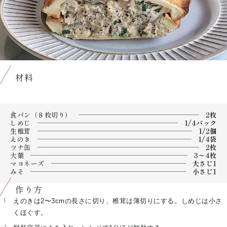
材料
食パン（８枚切り）
2枚
しめじ
1/4パック
生椎茸
1/2個
えのき
1/4袋
ツナ缶
2枚
大葉
3〜4枚
マヨネーズ
大さじ1
みそ
小さじ1
作り方
えのきは2〜3cmの長さに切り、椎茸は薄切りにする。しめじは小さ
くほぐす。