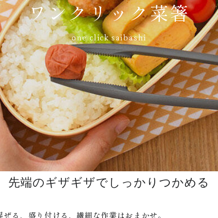
ワンクリック菜箸
one click saibashi
先端のギザギザでしっかりつかめる
混ぜる、盛り付ける、繊細な作業はおまかせ。