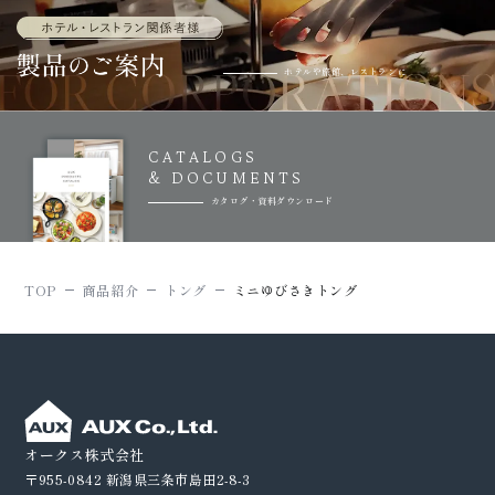
ホテルや旅館、レストランに
CATALOGS
& DOCUMENTS
カタログ・資料ダウンロード
TOP
商品紹介
トング
ミニゆびさきトング
オークス株式会社
〒955-0842
新潟県三条市島田2-8-3