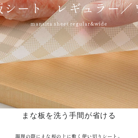
板シート レギュラー／
manaita sheet regular&wide
まな板を洗う手間が省ける
調理の際にまな板の上に敷く使い切りシート。