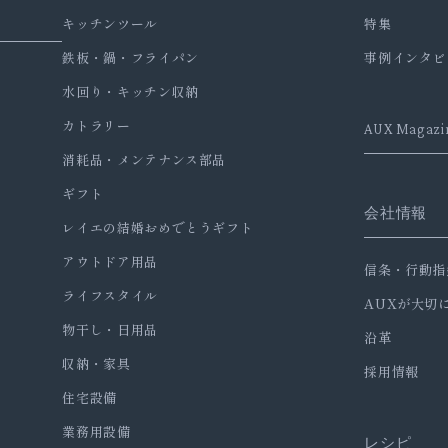
キッチンツール
特集
鉄板・鍋・フライパン
事例インタビ
水回り・キッチン収納
カトラリー
AUX Magazi
消耗品・メンテナンス部品
ギフト
会社情報
レイエの結婚おめでとうギフト
アウトドア用品
信条・行動指
ライフスタイル
AUXが大切
物干し・日用品
沿革
収納・家具
採用情報
住宅設備
業務用設備
レシピ