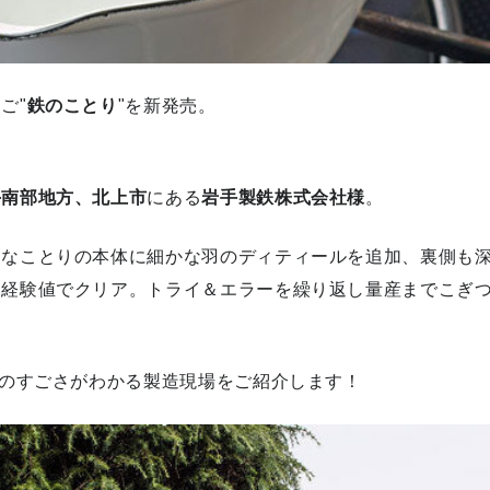
ご"
鉄のことり
"を新発売。
手南部地方、北上市
にある
岩手製鉄株式会社様
。
さなことりの本体に細かな羽のディティールを追加、裏側も
と経験値でクリア。トライ＆エラーを繰り返し量産までこぎ
術のすごさがわかる製造現場をご紹介します！