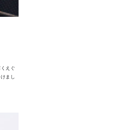
深くえぐ
つけまし