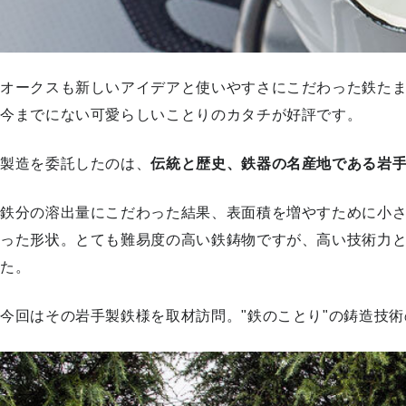
オークスも新しいアイデアと使いやすさにこだわった鉄たま
今までにない可愛らしいことりのカタチが好評です。
製造を委託したのは、
伝統と歴史、鉄器の名産地である岩
鉄分の溶出量にこだわった結果、表面積を増やすために小
った形状。とても難易度の高い鉄鋳物ですが、高い技術力
た。
今回はその岩手製鉄様を取材訪問。"鉄のことり"の鋳造技