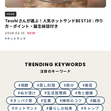
FOOD
Tesshiさんが選ぶ！人気ホットサンドBEST10｜作り
方・ポイント・誕生秘話付き
2026.02.10
NEW
#ホットサンド
TRENDING KEYWORDS
注目のキーワード
#発酵
#蒸し料理
#鉄分
#美容
#ぬか漬け
#生活習慣病
#魚と健康
#タンパク質
#生姜
#掃除のコツ
#腸活
#ホットサンド
#暮らしの知恵
#キャンプ