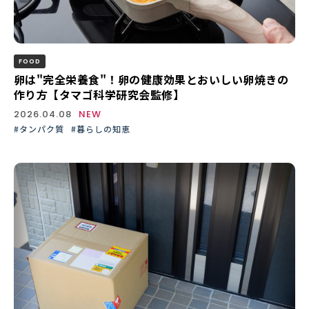
FOOD
卵は"完全栄養食"！卵の健康効果とおいしい卵焼きの
作り方【タマゴ科学研究会監修】
2026.04.08
NEW
#タンパク質
#暮らしの知恵