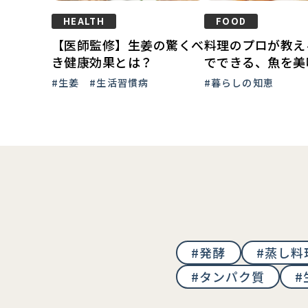
HEALTH
FOOD
【医師監修】生姜の驚くべ
料理のプロが教え
き健康効果とは？
でできる、魚を美
くコツ！
#生姜
#生活習慣病
#暮らしの知恵
#発酵
#蒸し料
#タンパク質
#