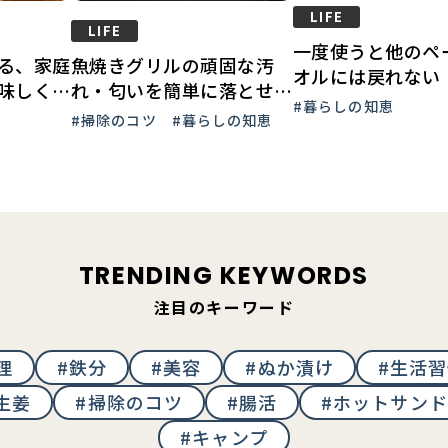
LIFE
LIFE
一度使うと他のペ
魚焼きグリルの頑固な汚
る、家庭
オルには戻れない
れ・匂いを簡単に落とせる
味しく焼
トコの「カークラ
#暮らしの知恵
掃除方法&秘伝アイテム
#掃除のコツ
#暮らしの知恵
グネチャー ペー
【クリンネスト解説】
ル」の魅力とは？
TRENDING KEYWORDS
注目のキーワード
理
#鉄分
#美容
#ぬか漬け
#生活
生姜
#掃除のコツ
#腸活
#ホットサンド
#キャンプ