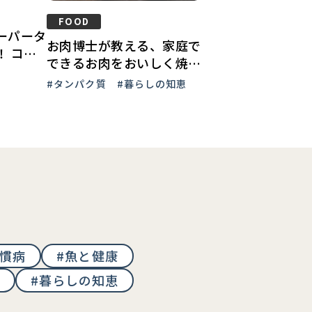
FOOD
ーパータ
お肉博士が教える、家庭で
！ コス
できるお肉をおいしく焼く
ンド シ
コツ！
#タンパク質
#暮らしの知恵
パータオ
習慣病
#魚と健康
#暮らしの知恵