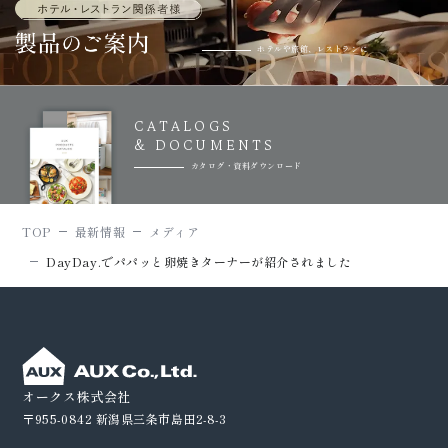
ホテルや旅館、レストランに
CATALOGS
& DOCUMENTS
カタログ・資料ダウンロード
TOP
最新情報
メディア
DayDay.でパパッと卵焼きターナーが紹介されました
オークス株式会社
〒955-0842
新潟県三条市島田2-8-3