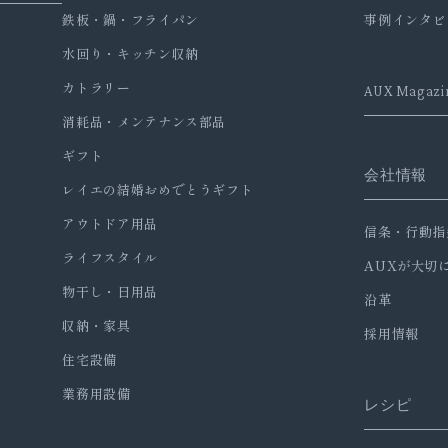
鉄板・鍋・フライパン
事例インタビ
水回り・キッチン収納
カトラリー
AUX Magazi
消耗品・メンテナンス部品
ギフト
会社情報
レイエの結婚おめでとうギフト
アウトドア用品
信条・行動指
ライフスタイル
AUXが大切
物干し・日用品
沿革
収納・家具
採用情報
住宅設備
業務用設備
レシピ