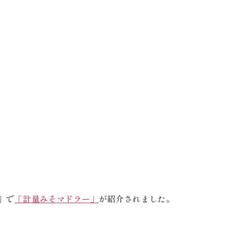
鑑』で
「計量みそマドラー」
が紹介されました。