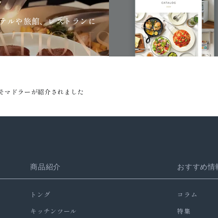
テルや旅館、レストランに
計量みそマドラーが紹介されました
商品紹介
おすすめ情
トング
コラム
キッチンツール
特集