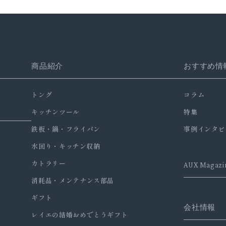
商品紹介
おすすめ情
トング
コラム
キッチンツール
特集
鉄板・鍋・フライパン
事例インタビ
水回り・キッチン収納
カトラリー
AUX Magazi
消耗品・メンテナンス部品
ギフト
会社情報
レイエの結婚おめでとうギフト